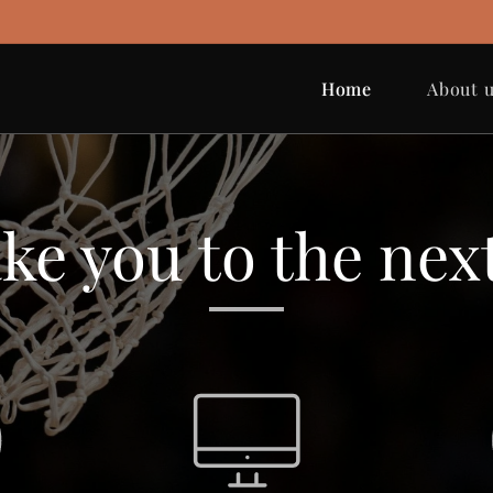
Home
About 
ke you to the next